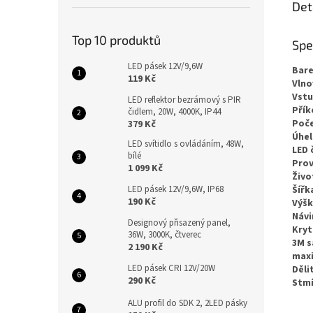
Det
Top 10 produktů
Spe
LED pásek 12V/9,6W
Bare
119 Kč
Vlno
Vstu
LED reflektor bezrámový s PIR
Přík
čidlem, 20W, 4000K, IP44
Poče
379 Kč
Úhel
LED svítidlo s ovládáním, 48W,
LED 
bílé
Prov
1 099 Kč
Živo
Šířk
LED pásek 12V/9,6W, IP68
190 Kč
Výšk
Návi
Designový přisazený panel,
Kryt
36W, 3000K, čtverec
3M s
2 190 Kč
maxi
LED pásek CRI 12V/20W
Děli
290 Kč
Stmí
ALU profil do SDK 2, 2LED pásky