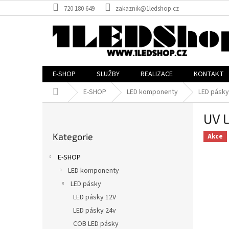
Přejít
720 180 649
zakaznik@1ledshop.cz
na
obsah
E-SHOP
SLUŽBY
REALIZACE
KONTAKT
Domů
E-SHOP
LED komponenty
LED pásky
P
UV 
o
Přeskočit
s
Kategorie
kategorie
Akce
t
r
E-SHOP
a
LED komponenty
n
LED pásky
n
í
LED pásky 12V
p
LED pásky 24v
a
COB LED pásky