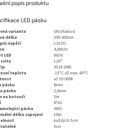
ailní popis produktu
cifikace LED pásku
vná varianta
Ultrafialová
vá délka
395-405nm
pní napětí
12V DC
on
4,8W/m
t LED
60/m
 svitu
120°
čip
3528 SMD
ozní teplota
-15°C až max. 60°C
tnost
až 50 000h
a pásku
8mm
a pásku
2,6mm
n na kotouči
5m
í
IP20
amolepící páska
ANO
mální délka zapojení
10m
telnost
každých 5cm
vatelné
Ano