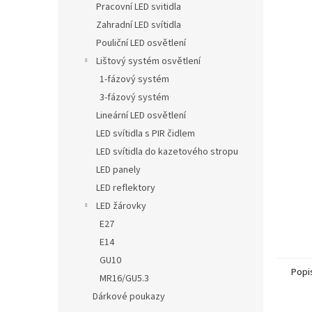
Pracovní LED svitidla
Zahradní LED svítidla
Pouliční LED osvětlení
Lištový systém osvětlení
1-fázový systém
3-fázový systém
Lineární LED osvětlení
LED svítidla s PIR čidlem
LED svítidla do kazetového stropu
LED panely
LED reflektory
LED žárovky
E27
E14
GU10
Popi
MR16/GU5.3
Dárkové poukazy