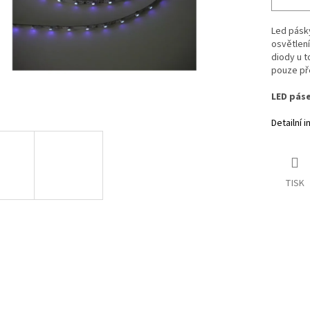
Led pásky
osvětlení
diody u t
pouze pře
LED pás
Detailní 
TISK