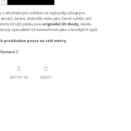
 s ultrafialovým světlem se nejčastěji užívají pro
 akvárií, terárií, diskoték nebo jako černé světlo. LED
ohoto UV LED pásku jsou
originální UV diody
, nikoliv
kryty speciálním UV luminoforem jako u levnějších typů.
ek prodáváme pouze na celé metry.
informace
ZEPTAT SE
SDÍLET