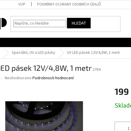
VOP
PODMÍNKY OCHRANY OSOBNÍCH ÚDAJŮ
HLEDAT
Specíální, UV a LED pásky
UV LED pásek 12V/4,8W, 1 metr
LED pásek 12V/4,8W, 1 metr
2784
Průměrné
Neohodnoceno
Podrobnosti hodnocení
hodnocení
produktu
199
je
0,0
Měrná
Skla
z
cena:
5
hvězdiček.