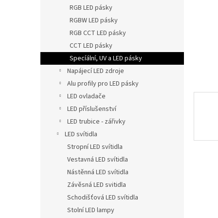
n
RGB LED pásky
e
RGBW LED pásky
l
RGB CCT LED pásky
CCT LED pásky
Specíální, UV a LED pásky
Napájecí LED zdroje
Alu profily pro LED pásky
LED ovladače
LED příslušenství
LED trubice - zářivky
LED svítidla
Stropní LED svítidla
Vestavná LED svítidla
Nástěnná LED svítidla
Závěsná LED svitidla
Schodišťová LED svítidla
Stolní LED lampy