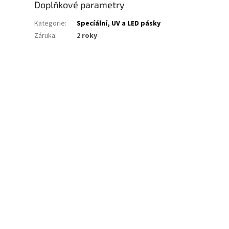
Doplňkové parametry
Kategorie
:
Specíální, UV a LED pásky
Záruka
:
2 roky