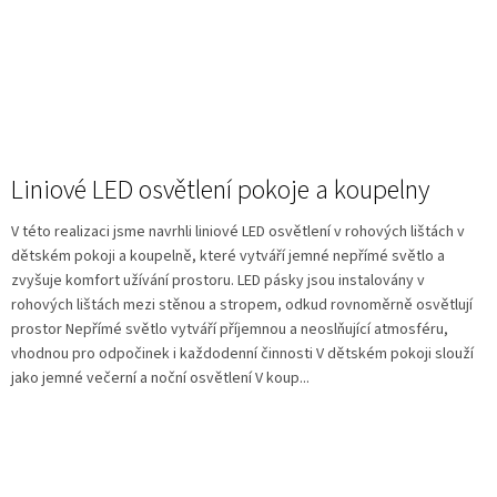
Liniové LED osvětlení pokoje a koupelny
V této realizaci jsme navrhli liniové LED osvětlení v rohových lištách v
dětském pokoji a koupelně, které vytváří jemné nepřímé světlo a
zvyšuje komfort užívání prostoru. LED pásky jsou instalovány v
rohových lištách mezi stěnou a stropem, odkud rovnoměrně osvětlují
prostor Nepřímé světlo vytváří příjemnou a neoslňující atmosféru,
vhodnou pro odpočinek i každodenní činnosti V dětském pokoji slouží
jako jemné večerní a noční osvětlení V koup...