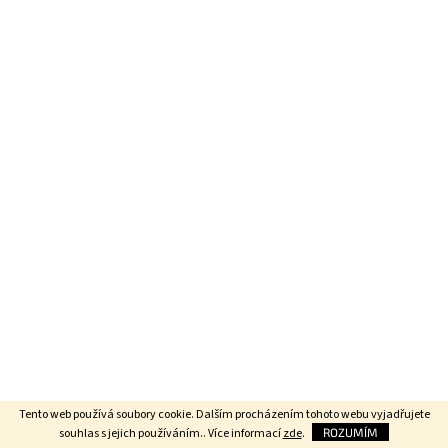
Tento web používá soubory cookie. Dalším procházením tohoto webu vyjadřujete
souhlas s jejich používáním.. Více informací
zde
.
ROZUMÍM