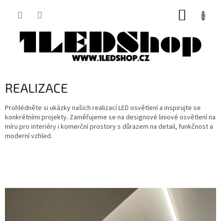
Přejít
NÁKUP
na
obsah
KOŠÍK
REALIZACE
Prohlédněte si ukázky našich realizací LED osvětlení a inspirujte se
konkrétními projekty. Zaměřujeme se na designové liniové osvětlení na
míru pro interiéry i komerční prostory s důrazem na detail, funkčnost a
moderní vzhled.
V
ý
p