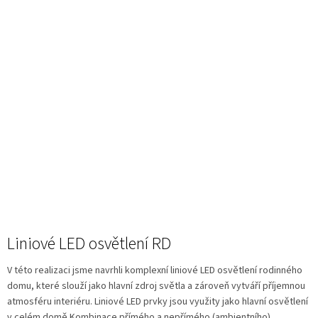
Liniové LED osvětlení RD
V této realizaci jsme navrhli komplexní liniové LED osvětlení rodinného
domu, které slouží jako hlavní zdroj světla a zároveň vytváří příjemnou
atmosféru interiéru. Liniové LED prvky jsou využity jako hlavní osvětlení
v celém domě Kombinace přímého a nepřímého (ambientního)