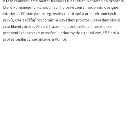
V této realizaci jsme navrhli liniové LED osvětlení komerčního prostoru,
které kombinuje funkčnost hlavního osvětlení s moderním designem
interiéru. LED linie jsou integrovány do stropů a architektonických
prvků, kde zajišťují rovnoměrné osvětlení prostoru Osvětlení slouží
jako hlavní zdroj světla s důrazem na dostatečnou intenzitu pro
pracovní i zákaznické prostředí Jednotný design linií vytváří čistý a
profesionální vzhled interiéru Kombi...