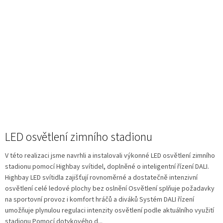
LED osvětlení zimního stadionu
V této realizaci jsme navrhli a instalovali výkonné LED osvětlení zimního
stadionu pomocí Highbay svítidel, doplněné o inteligentní řízení DALI.
Highbay LED svítidla zajišťují rovnoměrné a dostatečně intenzivní
osvětlení celé ledové plochy bez oslnění Osvětlení splňuje požadavky
na sportovní provoz i komfort hráčů a diváků Systém DALI řízení
umožňuje plynulou regulaci intenzity osvětlení podle aktuálního využití
stadionu Pomocí dotykového d...