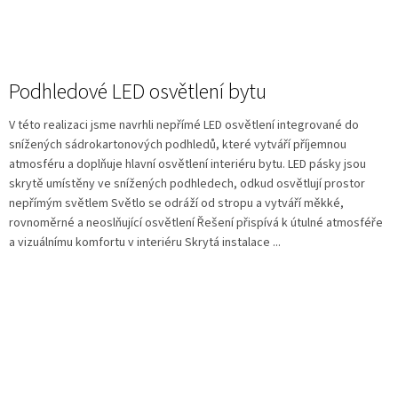
Podhledové LED osvětlení bytu
V této realizaci jsme navrhli nepřímé LED osvětlení integrované do
snížených sádrokartonových podhledů, které vytváří příjemnou
atmosféru a doplňuje hlavní osvětlení interiéru bytu. LED pásky jsou
skrytě umístěny ve snížených podhledech, odkud osvětlují prostor
nepřímým světlem Světlo se odráží od stropu a vytváří měkké,
rovnoměrné a neoslňující osvětlení Řešení přispívá k útulné atmosféře
a vizuálnímu komfortu v interiéru Skrytá instalace ...