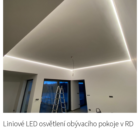
i
s
č
l
á
n
k
ů
Liniové LED osvětlení obývacího pokoje v RD