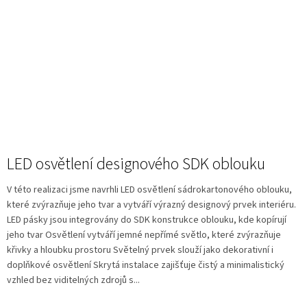
LED osvětlení designového SDK oblouku
V této realizaci jsme navrhli LED osvětlení sádrokartonového oblouku,
které zvýrazňuje jeho tvar a vytváří výrazný designový prvek interiéru.
LED pásky jsou integrovány do SDK konstrukce oblouku, kde kopírují
jeho tvar Osvětlení vytváří jemné nepřímé světlo, které zvýrazňuje
křivky a hloubku prostoru Světelný prvek slouží jako dekorativní i
doplňkové osvětlení Skrytá instalace zajišťuje čistý a minimalistický
vzhled bez viditelných zdrojů s...