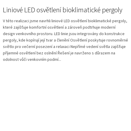
Liniové LED osvětlení bioklimatické pergoly
V této realizaci jsme navrhli liniové LED osvětlení bioklimatické pergoly,
které zajišťuje komfortní osvětlení a zároveň podtrhuje moderní
design venkovního prostoru. LED linie jsou integrovány do konstrukce
pergoly, kde kopírují její tvar a členění Osvětlení poskytuje rovnoměrné
světlo pro večerní posezení a relaxaci Nepřímé vedení světla zajišťuje
příjemné osvětlení bez oslnění Řešení je navrženo s důrazem na
odolnost vůči venkovním podmí...