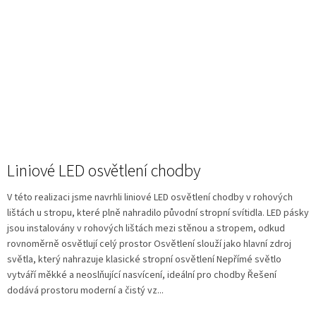
Liniové LED osvětlení chodby
V této realizaci jsme navrhli liniové LED osvětlení chodby v rohových
lištách u stropu, které plně nahradilo původní stropní svítidla. LED pásky
jsou instalovány v rohových lištách mezi stěnou a stropem, odkud
rovnoměrně osvětlují celý prostor Osvětlení slouží jako hlavní zdroj
světla, který nahrazuje klasické stropní osvětlení Nepřímé světlo
vytváří měkké a neoslňující nasvícení, ideální pro chodby Řešení
dodává prostoru moderní a čistý vz...