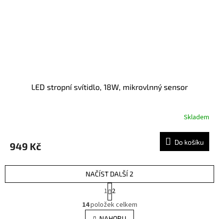
LED stropní svítidlo, 18W, mikrovlnný sensor
Skladem
Do košíku
949 Kč
NAČÍST DALŠÍ 2
S
1
2
t
O
r
14
položek celkem
v
á
l
NAHORU