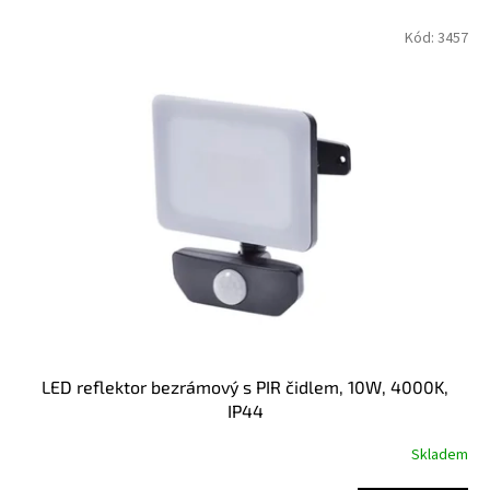
p
V
Kód:
3457
r
ý
o
p
d
i
u
s
k
p
t
r
ů
o
d
u
k
t
ů
LED reflektor bezrámový s PIR čidlem, 10W, 4000K,
IP44
Skladem