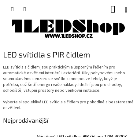
Přejít
NÁKUP
na
obsah
KOŠÍK
LED svítidla s PIR čidlem
LED svítidla s čidlem jsou praktickým a úsporným řešením pro
automatické osvětlení interiérů i exteriérů. Díky pohybovému nebo
soumrakovému senzoru se světlo zapne pouze tehdy, když je
potřeba, což šetří energii i vaše náklady. Ideální jsou pro chodby,
schodiště, vstupní prostory nebo venkovní instalace.
Vyberte si spolehlivá LED svítidla s čidlem pro pohodlné a bezstarostné
osvětlení.
Nejprodávanější
Nástěnné LED svítidlo s PIR čidlem, 12W, 3000K,