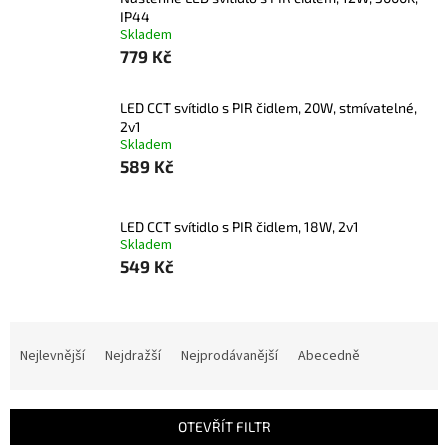
IP44
Skladem
779 Kč
LED CCT svítidlo s PIR čidlem, 20W, stmívatelné,
2v1
Skladem
589 Kč
LED CCT svítidlo s PIR čidlem, 18W, 2v1
Skladem
549 Kč
Ř
a
Nejlevnější
Nejdražší
Nejprodávanější
Abecedně
z
e
n
OTEVŘÍT FILTR
í