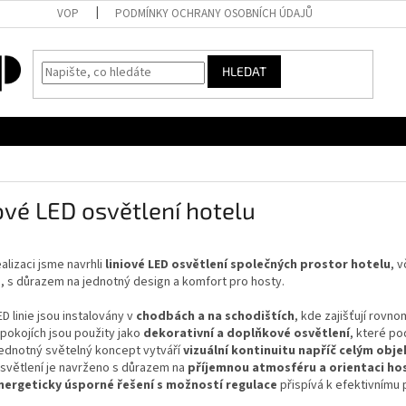
VOP
PODMÍNKY OCHRANY OSOBNÍCH ÚDAJŮ
HLEDAT
ové LED osvětlení hotelu
ealizaci jsme navrhli
liniové LED osvětlení společných prostor hotelu
, 
, s důrazem na jednotný design a komfort pro hosty.
ED linie jsou instalovány v
chodbách a na schodištích
, kde zajišťují rovn
 pokojích jsou použity jako
dekorativní a doplňkové osvětlení
, které po
ednotný světelný koncept vytváří
vizuální kontinuitu napříč celým obj
světlení je navrženo s důrazem na
příjemnou atmosféru a orientaci ho
nergeticky úsporné řešení s možností regulace
přispívá k efektivnímu