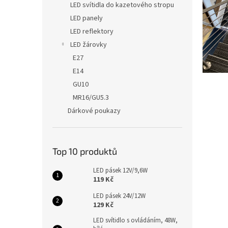
LED svítidla do kazetového stropu
LED panely
LED reflektory
LED žárovky
E27
E14
GU10
MR16/GU5.3
Dárkové poukazy
Top 10 produktů
LED pásek 12V/9,6W
119 Kč
LED pásek 24V/12W
129 Kč
LED svítidlo s ovládáním, 48W,