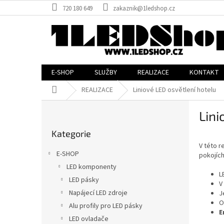
Přejít
720 180 649
zakaznik@1ledshop.cz
na
obsah
E-SHOP
SLUŽBY
REALIZACE
KONTAKT
Domů
REALIZACE
Liniové LED osvětlení hotelu
P
Lini
o
Přeskočit
s
Kategorie
kategorie
t
V této r
r
E-SHOP
pokojích
a
LED komponenty
n
L
LED pásky
n
V
í
Napájecí LED zdroje
J
O
p
Alu profily pro LED pásky
E
a
LED ovladače