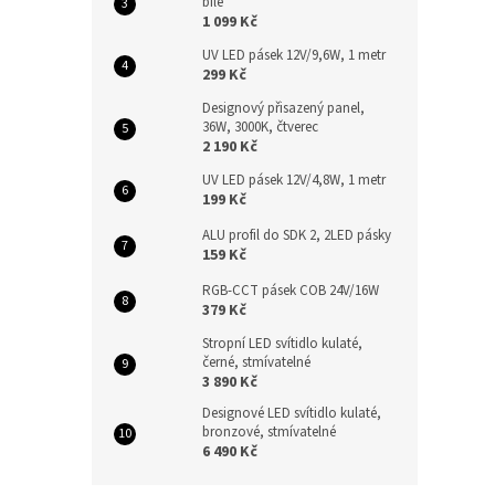
bílé
1 099 Kč
UV LED pásek 12V/9,6W, 1 metr
299 Kč
Designový přisazený panel,
36W, 3000K, čtverec
2 190 Kč
UV LED pásek 12V/4,8W, 1 metr
199 Kč
ALU profil do SDK 2, 2LED pásky
159 Kč
RGB-CCT pásek COB 24V/16W
379 Kč
Stropní LED svítidlo kulaté,
černé, stmívatelné
3 890 Kč
Designové LED svítidlo kulaté,
bronzové, stmívatelné
6 490 Kč