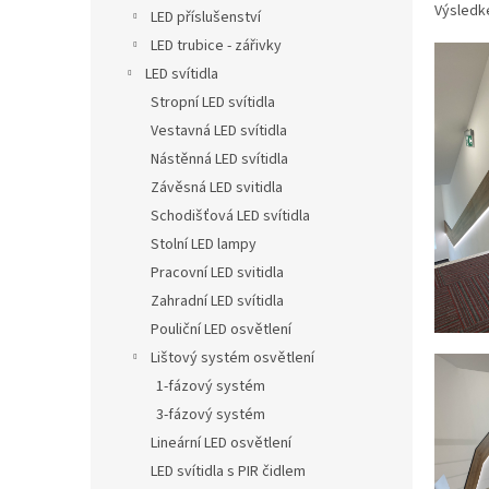
n
Výsledk
LED příslušenství
e
LED trubice - zářivky
l
LED svítidla
Stropní LED svítidla
Vestavná LED svítidla
Nástěnná LED svítidla
Závěsná LED svitidla
Schodišťová LED svítidla
Stolní LED lampy
Pracovní LED svitidla
Zahradní LED svítidla
Pouliční LED osvětlení
Lištový systém osvětlení
1-fázový systém
3-fázový systém
Lineární LED osvětlení
LED svítidla s PIR čidlem