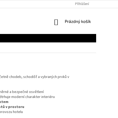
Přihlášení
NÁKUPNÍ
Prázdný košík
KOŠÍK
včetně chodeb, schodišť a vybraných prvků v
oměrné a bezpečné osvětlení
dtrhuje moderní charakter interiéru
ektem
stů v prostoru
 provozu hotelu