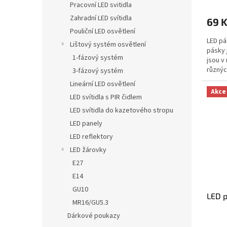
Pracovní LED svitidla
Zahradní LED svítidla
69 
Pouliční LED osvětlení
LED pá
Lištový systém osvětlení
pásky 
1-fázový systém
jsou v
různýc
3-fázový systém
interié
Lineární LED osvětlení
Akce
LED svítidla s PIR čidlem
LED svítidla do kazetového stropu
LED panely
LED reflektory
LED žárovky
E27
E14
GU10
LED 
MR16/GU5.3
Dárkové poukazy