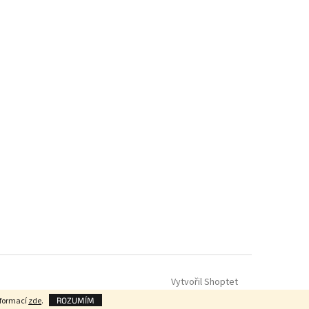
Vytvořil Shoptet
nformací
zde
.
ROZUMÍM