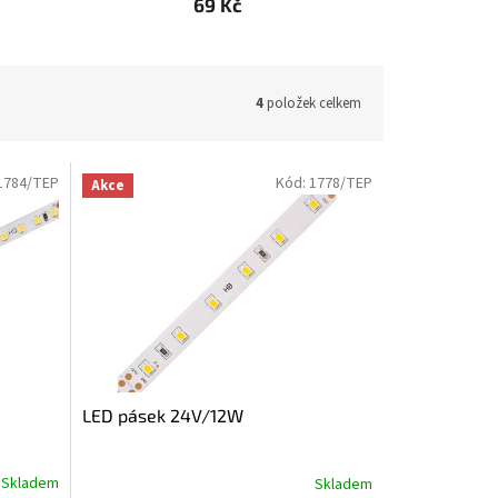
69 Kč
4
položek celkem
1784/TEP
Kód:
1778/TEP
Akce
LED pásek 24V/12W
Skladem
Skladem