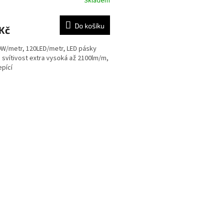
Skladem
Do košíku
Kč
0W/metr, 120LED/metr, LED pásky
í, svítivost extra vysoká až 2100lm/m,
pící
O
v
l
á
d
a
c
í
p
r
v
k
y
v