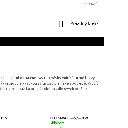
Přihlášení
NÁKUPNÍ
Prázdný košík
KOŠÍK
ouhou zárukou. Máme 24V LED pásky vnitřní, různé barvy
vají diody s vysokou svítivostí při nízké spotřebě. Využít
it či prodloužit a přizpůsobit tak dle svých potřeb.
9,6W
LED pásek 24V/4,8W
Skladem