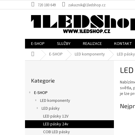
Přejít
720 180 649
zakaznik@1ledshop.cz
na
obsah
E-SHOP
SLUŽBY
REALIZACE
KONTAKT
Domů
E-SHOP
LED komponenty
LED pásky
P
LED
o
Přeskočit
s
Kategorie
kategorie
Nabízíme
t
světla, 
r
E-SHOP
je lze p
a
LED komponenty
n
Nejpr
LED pásky
n
í
LED pásky 12V
p
LED pásky 24v
a
COB LED pásky