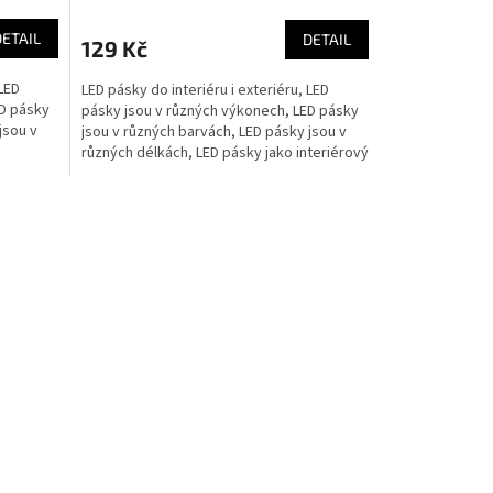
DETAIL
DETAIL
129 Kč
 LED
LED pásky do interiéru i exteriéru, LED
ED pásky
pásky jsou v různých výkonech, LED pásky
jsou v
jsou v různých barvách, LED pásky jsou v
různých délkách, LED pásky jako interiérový
doplněk,...