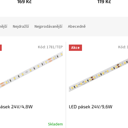
169 Kč
119 Kč
nější
Nejdražší
Nejprodávanější
Abecedně
Kód:
1781/TEP
Kód:
Akce
pásek 24V/4,8W
LED pásek 24V/9,6W
Skladem