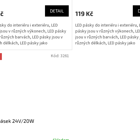
DETAIL
Kč
119 Kč
sky do interiéru i exteriéru, LED
LED pásky do interiéru i exteriéru,
jsou v různých výkonech, LED pásky
pásky jsou v různých výkonech, L
 různých barvách, LED pásky jsou v
jsou v různých barvách, LED pásky 
h délkách, LED pásky jako
různých délkách, LED pásky jako
rový doplněk,...
interiérový doplněk,...
Kód:
3261
pásek 24V/20W