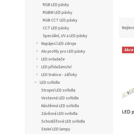
n
RGB LED pásky
e
RGBW LED pásky
l
Ř
RGB CCT LED pásky
a
Nejlev
CCT LED pásky
z
Specíální, UV a LED pásky
e
Napájecí LED zdroje
V
n
Akce
Alu profily pro LED pásky
ý
í
LED ovladače
p
p
i
r
LED příslušenství
s
o
LED trubice - zářivky
p
d
LED svítidla
r
u
Stropní LED svítidla
o
k
Vestavná LED svítidla
d
t
u
ů
Nástěnná LED svítidla
LED 
k
Závěsná LED svitidla
t
Schodišťová LED svítidla
ů
Stolní LED lampy