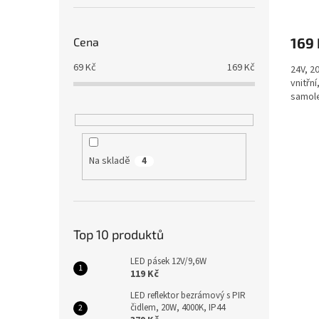
169 
Cena
69
Kč
169
Kč
24V, 2
vnitřn
samole
Na skladě
4
Top 10 produktů
LED pásek 12V/9,6W
119 Kč
LED reflektor bezrámový s PIR
čidlem, 20W, 4000K, IP44