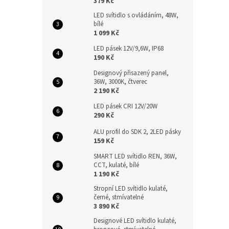
379 Kč
LED svítidlo s ovládáním, 48W,
bílé
1 099 Kč
LED pásek 12V/9,6W, IP68
190 Kč
Designový přisazený panel,
36W, 3000K, čtverec
2 190 Kč
LED pásek CRI 12V/20W
290 Kč
ALU profil do SDK 2, 2LED pásky
159 Kč
SMART LED svítidlo REN, 36W,
CCT, kulaté, bílé
1 190 Kč
Stropní LED svítidlo kulaté,
černé, stmívatelné
3 890 Kč
Designové LED svítidlo kulaté,