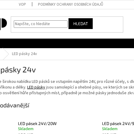
VOP
PODMÍNKY OCHRANY OSOBNÍCH ÚDAJŮ
HLEDAT
LED pásky 24v
 pásky 24v
 širokou nabídku LED pásků se vstupním napětím 24V, pro různé účely, s dl
příkonu a délky.
LED pásky
jsou samolepící a ohebné pásy, ve kterých se skrý
ro osvětlení hůře přístupných míst, případně je možné pásky jednoduše zkrát
odávanější
LED pásek 24V/20W
LED pásek 24V/
Skladem
Skladem