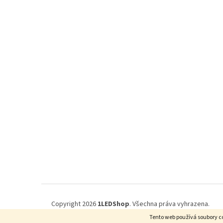
Z
á
p
a
t
í
Copyright 2026
1LEDShop
. Všechna práva vyhrazena.
Tento web používá soubory co