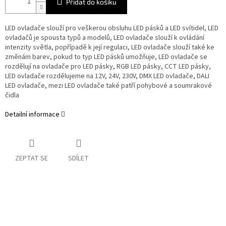
Přidat do košíku
LED ovladače slouží pro veškerou obsluhu LED pásků a LED svítidel, LED
ovladačů je spousta typů a modelů, LED ovladače slouží k ovládání
intenzity světla, popřípadě k její regulaci, LED ovladače slouží také ke
změnám barev, pokud to typ LED pásků umožňuje, LED ovladače se
rozdělují na ovladače pro LED pásky, RGB LED pásky, CCT LED pásky,
LED ovladače rozdělujeme na 12V, 24V, 230V, DMX LED ovladače, DALI
LED ovladače, mezi LED ovladače také patří pohybové a soumrakové
čidla
Detailní informace
ZEPTAT SE
SDÍLET