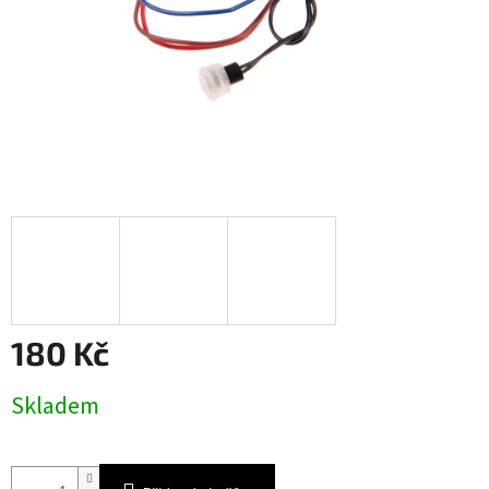
180 Kč
Měrná
Skladem
cena: