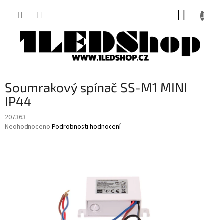
Přejít
NÁKUP
na
obsah
KOŠÍK
Soumrakový spínač SS-M1 MINI
IP44
207363
Průměrné
Neohodnoceno
Podrobnosti hodnocení
hodnocení
produktu
je
0,0
z
5
hvězdiček.