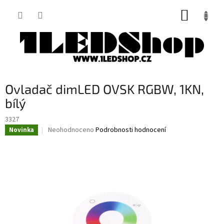
Přejít
NÁKUP
na
obsah
KOŠÍK
Ovladač dimLED OVSK RGBW, 1KN,
bílý
3327
Průměrné
Neohodnoceno
Podrobnosti hodnocení
Novinka
hodnocení
produktu
je
0,0
z
5
hvězdiček.