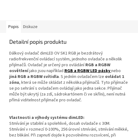
Popis
Diskuze
Detailní popis produktu
Dálkový ovladač dimLED OV SK1 RGB je bezdrátový
radiofrekvenční ovládací systém, jednoho ovladače a několik
přijímačů. Ovladač je určený pro ovládání
RGB a RGBW
osvětlení
jako jsou například
RGB a RGBW LED pásky
nebo
jiná RGB a RGBW svítidla
. S jedním ovladačem lze
ovládat 1
zónu
, která se může skládat z několika přijímačů. Tyto přijímače
se po sehrání s ovladačem ovládají jako jedna sekce. Přijímač
může být ukrytý (za zdí, sádrokartónem či ve skříni), není nutná
přímá viditelnost přijímače pro ovladač.
Vlastnosti a výhody systému dimLED:
Stmívání je stabilní a spolehlivé, dosah ovladače ≤ 30M.
Stmívání v rozmezí 0-100%, 256 úrovní stmívání, stmívání měkké,
bez blikání. Při zapnutí dojde k pozvolnému rozsvícení, při