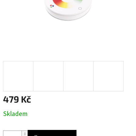
479 Kč
Měrná
Skladem
cena: