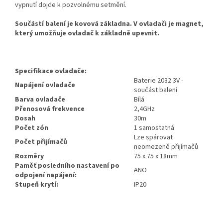
vypnutí dojde k pozvolnému setmění.
Součástí balení je kovová základna. V ovladači je magnet,
který umožňuje ovladač k základně upevnit.
Specifikace ovladače:
Baterie 2032 3V -
Napájení ovladače
součást balení
Barva ovladače
Bílá
Přenosová frekvence
2,4GHz
Dosah
30m
Počet zón
1 samostatná
Lze spárovat
Počet přijímačů
neomezeně přijímačů
Rozměry
75 x 75 x 18mm
Paměť posledního nastavení po
ANO
odpojení napájení:
Stupeň krytí:
IP20
Z