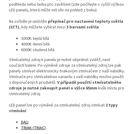
podhledu nebo lanka pro zavěšení (zde počítejte s vyšší výškou
LED panelu, která může mít vliv na pohled z boku).
Na svítidle je umístěn
přepínač pro nastavení teploty světla
(CCT)
, kdy můžete vybírat mezi
3 barvami světla
:
3000K teplá bílá
4000K denní bílá
6000K studená bílá
Stmívatelný zdroj k panelu je nutné objednat zvlášť, není
součástí balení. Po výměně zdroje za stmívatelný zdroj lze pak
panely stmívat elektronicky triakovým stmívačem z naší nabídky.
Stmívače pro stmívatelnou variantu z naší nabídky možno použít
z doporučených produktů.
V případě použití stmívatelného
zdroje je nutné zakoupit panel o výšce 65mm
kvůli místu pro
stmívatelný zdroj.
LED panel lze po výměné za stmívatelný zdroj stmívat
2 typy
stmívání
:
DALI
TRIAK (TRIAC)