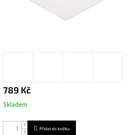
789 Kč
Měrná
Skladem
cena:
Přidat do košíku