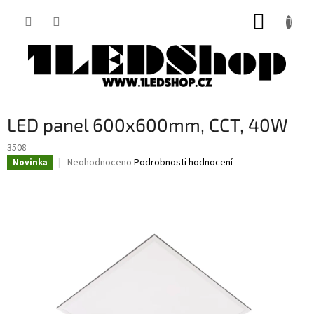
Přejít
NÁKUP
na
obsah
KOŠÍK
LED panel 600x600mm, CCT, 40W
3508
Průměrné
Neohodnoceno
Podrobnosti hodnocení
Novinka
hodnocení
produktu
je
0,0
z
5
hvězdiček.