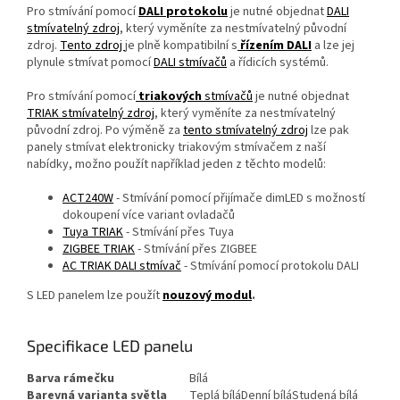
Pro stmívání pomocí
DALI protokolu
je nutné objednat
DALI
stmívatelný zdroj
, který vyměníte za nestmívatelný původní
zdroj.
Tento zdroj
je plně kompatibilní s
řízením DALI
a lze jej
plynule stmívat pomocí
DALI stmívačů
a řídicích systémů.
Pro stmívání pomocí
triakových
stmívačů
je nutné objednat
TRIAK stmívatelný zdroj
, který vyměníte za nestmívatelný
původní zdroj. Po výměně za
tento stmívatelný zdroj
lze pak
panely stmívat elektronicky triakovým stmívačem z naší
nabídky, možno použít například jeden z těchto modelů:
ACT240W
- Stmívání pomocí přijímače dimLED s možností
dokoupení více variant ovladačů
Tuya TRIAK
- Stmívání přes Tuya
ZIGBEE TRIAK
- Stmívání přes ZIGBEE
AC TRIAK DALI stmívač
- Stmívání pomocí protokolu DALI
S LED panelem lze použít
nouzový modul
.
Specifikace LED panelu
Barva rámečku
Bílá
Barevná varianta světla
Teplá bílá
Denní bílá
Studená bílá