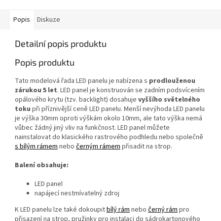
Popis
Diskuze
Detailní popis produktu
Popis produktu
Tato modelová řada LED panelu je nabízena s
prodlouženou
zárukou 5 let
. LED panel je konstruován se zadním podsvícením
opálového krytu (tzv. backlight) dosahuje
vyššího světelného
toku
při příznivější ceně LED panelu. Menší nevýhoda LED panelu
je výška 30mm oproti výškám okolo 10mm, ale tato výška nemá
vůbec žádný jiný vliv na funkčnost. LED panel můžete
nainstalovat do klasického rastrového podhledu nebo společně
s bílým rámem
nebo
černým rámem
přisadit na strop.
Balení obsahuje:
LED panel
napájecí nestmívatelný zdroj
K LED panelu lze také dokoupit
bílý rám
nebo
černý rám
pro
přisazení na strop, pružinky pro instalaci do sádrokartonového