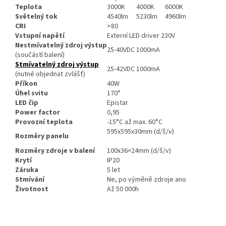
Teplota
3000K
4000K
6000K
Světelný tok
4540lm
5230lm
4960lm
CRI
>80
Vstupní napětí
Externí LED driver 230V
Nestmívatelný zdroj výstup
25-40VDC 1000mA
(součástí balení)
Stmívatelný zdroj výstup
25-42VDC 1000mA
(nutné objednat zvlášť)
Příkon
40W
Úhel svitu
170°
LED čip
Epistar
Power factor
0,95
Provozní teplota
-15°C až max. 60°C
595x595x30mm (d/š/v)
Rozměry panelu
Rozměry zdroje v balení
100x36×24mm (d/š/v)
Krytí
IP20
Záruka
5 let
Stmívání
Ne, po výměně zdroje ano
Životnost
Až 50 000h