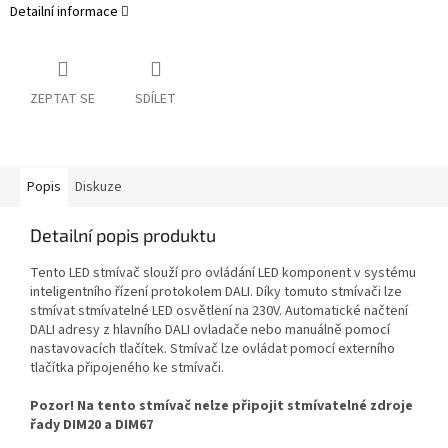
Detailní informace
ZEPTAT SE
SDÍLET
Popis
Diskuze
Detailní popis produktu
Tento LED stmívač slouží pro ovládání LED komponent v systému
inteligentního řízení protokolem DALI. Díky tomuto stmívači lze
stmívat stmívatelné LED osvětlení na 230V. Automatické načtení
DALI adresy z hlavního DALI ovladače nebo manuálně pomocí
nastavovacích tlačítek. Stmívač lze ovládat pomocí externího
tlačítka připojeného ke stmívači.
Pozor! Na tento stmívač nelze připojit stmívatelné zdroje
řady DIM20 a DIM67