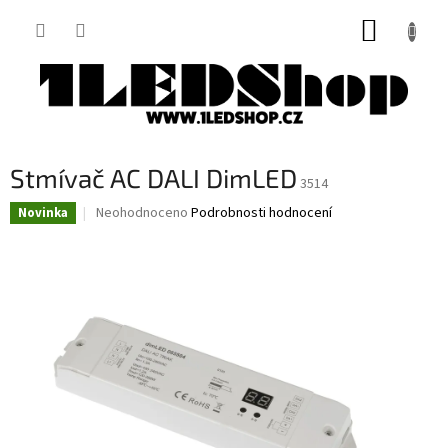
Přejít
NÁKUP
na
obsah
KOŠÍK
Stmívač AC DALI DimLED
3514
Průměrné
Neohodnoceno
Podrobnosti hodnocení
Novinka
hodnocení
produktu
je
0,0
z
5
hvězdiček.