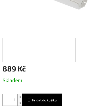
889 Kč
Měrná
Skladem
cena:
Přidat do košíku