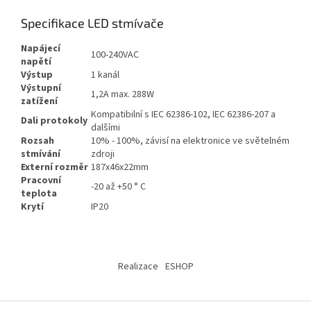
Specifikace LED stmívače
Napájecí
100-240VAC
napětí
Výstup
1 kanál
Výstupní
1,2A max. 288W
zatížení
Kompatibilní s IEC 62386-102, IEC 62386-207 a
Dali protokoly
dalšími
Rozsah
10% - 100%, závisí na elektronice ve světelném
stmívání
zdroji
Externí rozměr
187x46x22mm
Pracovní
-20 až +50 ° C
teplota
Krytí
IP20
Z
á
Realizace
ESHOP
p
a
t