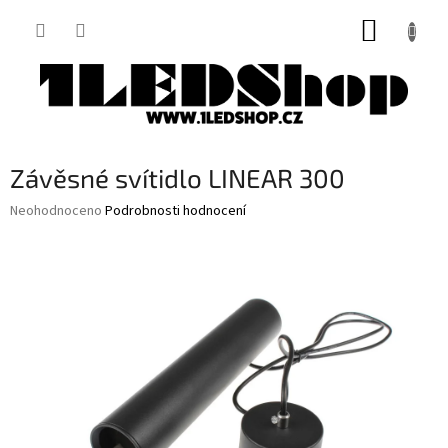
Přejít
NÁKUP
na
obsah
KOŠÍK
Závěsné svítidlo LINEAR 300
Průměrné
Neohodnoceno
Podrobnosti hodnocení
hodnocení
produktu
je
0,0
z
5
hvězdiček.