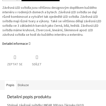
Závěsná LED svítidla jsou většinou designovým doplňkem každého
interiéru v rodinných domech a bytech. Závěsná LED svítidla se dají
různě kombinovat a vytvářet tak ojedinělé LED svítidla. Závěsná LED
svítidla mají různé tvary a výkony. Také se většinou dělají závěsná LED
svítidla ve 3 základních barvách jako černá, bílá, hnědá. Závěsná LED
svítidla máme kruhové, čtvercové, lineární, šikminové apod. LED
závěsná svítidla se hodí do každého interiéru a exteriéru.
Detailní informace
ZEPTAT SE
SDÍLET
Popis
Diskuze
Detailní popis produktu
Stylové závěsné svítidlo LINEAR 300 pro žárovku GU10,