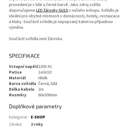
provedení je v bílé a černé barvě. Jako zdroj světla
doporučujeme
LED žárovky GU10
z našeho eshopu. Svítidlo je
ideální pro obytné místnosti v domácnosti, hotely, restaurace
a kluby. Součástí svítidla je nepopsaný kabel na případnou
výměnu.
Součástí svítidla není žárovka.
SPECIFIKACE
Vstupní napětí
230V AC
Patice
1xGU10
Materiál
Hliník
Barva svítidla
Černá, bílá
Délka kabelu
2m
Rozměry
60x300mm
Doplňkové parametry
Kategorie
:
E-SHOP
Záruka
:
2 roky