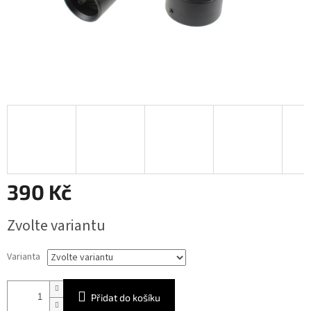
390 Kč
Měrná
Zvolte variantu
cena:
Varianta
Přidat do košíku