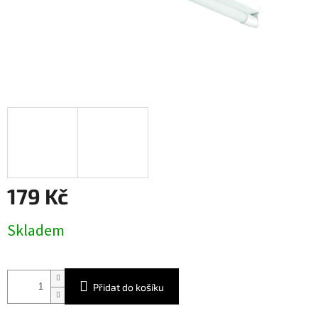
179 Kč
Měrná
Skladem
cena:
Přidat do košíku