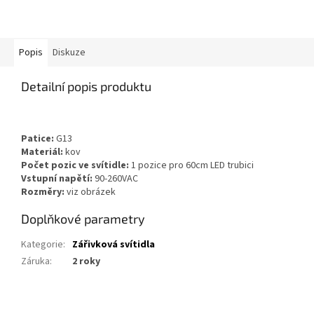
Popis
Diskuze
Detailní popis produktu
Patice:
G13
Materiál:
kov
Počet pozic ve svítidle:
1 pozice pro 60cm LED trubici
Vstupní napětí:
90-260VAC
Rozměry:
viz obrázek
Doplňkové parametry
Kategorie
:
Zářivková svítidla
Záruka
:
2 roky
Z