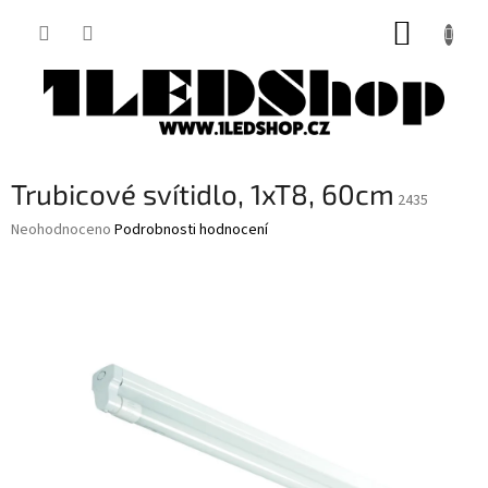
Přejít
NÁKUP
na
obsah
KOŠÍK
Trubicové svítidlo, 1xT8, 60cm
2435
Průměrné
Neohodnoceno
Podrobnosti hodnocení
hodnocení
produktu
je
0,0
z
5
hvězdiček.