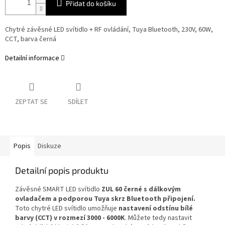
Přidat do košíku
Chytré závěsné LED svítidlo + RF ovládání, Tuya Bluetooth, 230V, 60W,
CCT, barva černá
Detailní informace
ZEPTAT SE
SDÍLET
Popis
Diskuze
Detailní popis produktu
Závěsné SMART LED svítidlo
ZUL 60 černé s dálkovým
ovladačem a
podporou Tuya skrz Bluetooth připojení
.
Toto chytré LED svítidlo umožňuje
nastavení odstínu bílé
barvy (CCT) v rozmezí 3000 - 6000K
. Můžete tedy nastavit