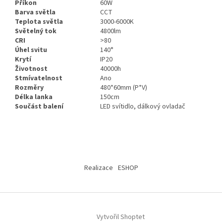
Příkon
60W
Barva světla
CCT
Teplota světla
3000-6000K
Světelný tok
4800lm
CRI
>80
Úhel svitu
140°
Krytí
IP20
Životnost
40000h
Stmívatelnost
Ano
Rozměry
480*60mm (P*V)
Délka lanka
150cm
Součást balení
LED svítidlo, dálkový ovladač
Z
á
Realizace
ESHOP
p
a
t
í
Vytvořil Shoptet