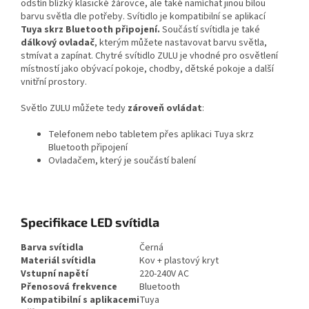
odstín blízký klasické žárovce, ale také namíchat jinou bílou
barvu světla dle potřeby. Svítidlo je kompatibilní se aplikací
Tuya skrz
Bluetooth připojení.
Součástí svítidla je také
dálkový ovladač
, kterým můžete nastavovat barvu světla,
stmívat a zapínat. Chytré svítidlo ZULU je vhodné pro osvětlení
místností jako obývací pokoje, chodby, dětské pokoje a další
vnitřní prostory.
Světlo ZULU můžete tedy
zároveň ovládat
:
Telefonem nebo tabletem přes aplikaci Tuya skrz
Bluetooth připojení
Ovladačem, který je součástí balení
Specifikace LED svítidla
Barva svítidla
Černá
Materiál svítidla
Kov + plastový kryt
Vstupní napětí
220-240V AC
Přenosová frekvence
Bluetooth
Kompatibilní s aplikacemi
Tuya