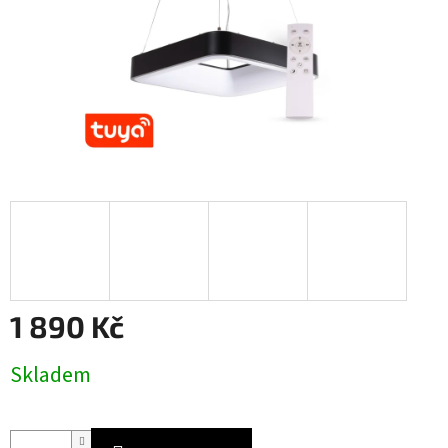
1 890 Kč
Měrná
Skladem
cena: