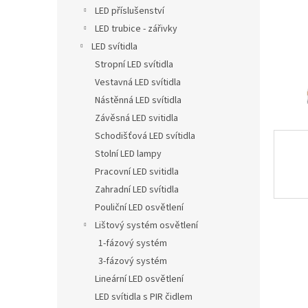
n
LED příslušenství
e
LED trubice - zářivky
l
LED svítidla
Stropní LED svítidla
Vestavná LED svítidla
Nástěnná LED svítidla
Závěsná LED svitidla
Schodišťová LED svítidla
Stolní LED lampy
Pracovní LED svitidla
Zahradní LED svítidla
Pouliční LED osvětlení
Lištový systém osvětlení
1-fázový systém
3-fázový systém
Lineární LED osvětlení
LED svítidla s PIR čidlem