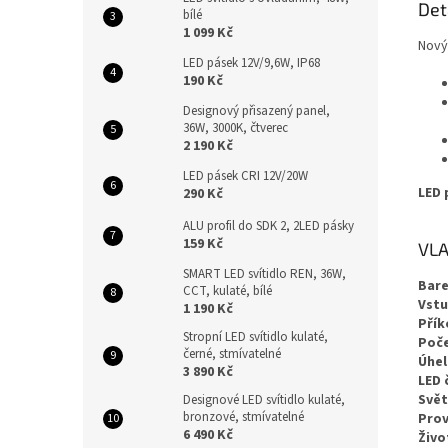
Det
bílé
1 099 Kč
Nový
LED pásek 12V/9,6W, IP68
190 Kč
Designový přisazený panel,
36W, 3000K, čtverec
2 190 Kč
LED pásek CRI 12V/20W
LED 
290 Kč
ALU profil do SDK 2, 2LED pásky
159 Kč
VLA
SMART LED svítidlo REN, 36W,
Bare
CCT, kulaté, bílé
Vstu
1 190 Kč
Přík
Stropní LED svítidlo kulaté,
Poče
černé, stmívatelné
Úhel
3 890 Kč
LED 
Svět
Designové LED svítidlo kulaté,
bronzové, stmívatelné
Prov
6 490 Kč
Živo