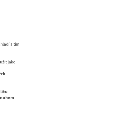
hladí a tím
žít jako
ých
litu
 mnohem