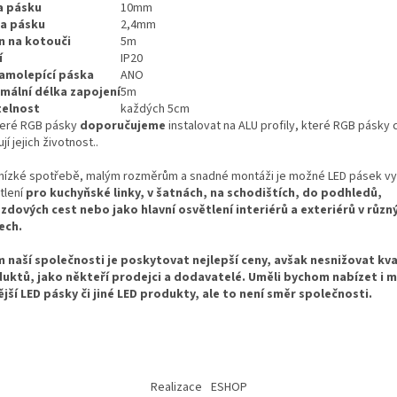
a pásku
10mm
a pásku
2,4mm
n na kotouči
5m
í
IP20
amolepící páska
ANO
mální délka zapojení
5m
telnost
každých 5cm
eré RGB pásky
doporučujeme
instalovat na ALU profily, které RGB pásky c
jí jejich životnost..
 nízké spotřebě, malým rozměrům a snadné montáži je možné LED pásek vyu
tlení
pro kuchyňské linky, v šatnách, na schodištích, do podhledů,
ezdových cest nebo jako hlavní osvětlení interiérů a exteriérů v různ
ech.
m naší společnosti je poskytovat nejlepší ceny, avšak nesnižovat kva
uktů, jako někteří prodejci a dodavatelé. Uměli bychom nabízet i
ější LED pásky či jiné LED produkty, ale to není směr společnosti.
Realizace
ESHOP