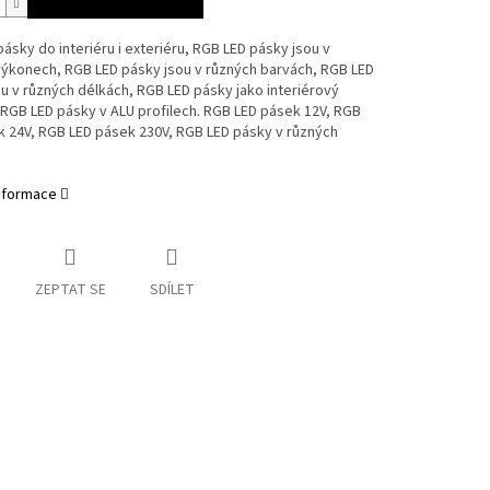
ásky do interiéru i exteriéru, RGB LED pásky jsou v
výkonech, RGB LED pásky jsou v různých barvách, RGB LED
u v různých délkách, RGB LED pásky jako interiérový
RGB LED pásky v ALU profilech. RGB LED pásek 12V, RGB
k 24V, RGB LED pásek 230V, RGB LED pásky v různých
informace
ZEPTAT SE
SDÍLET