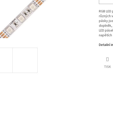
RGB LED p
různých 
pásky jso
doplněk, 
LED páse
napětích
Detailní 
TISK