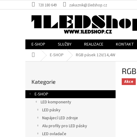
Přejít
720 180 649
zakaznik@1ledshop.cz
na
obsah
E-SHOP
SLUŽBY
REALIZACE
KONTAKT
Domů
E-SHOP
RGB pásek 12V/14,4W
P
RGB
o
Přeskočit
s
Kategorie
kategorie
Akce
t
r
E-SHOP
a
LED komponenty
n
LED pásky
n
í
Napájecí LED zdroje
p
Alu profily pro LED pásky
a
LED ovladače