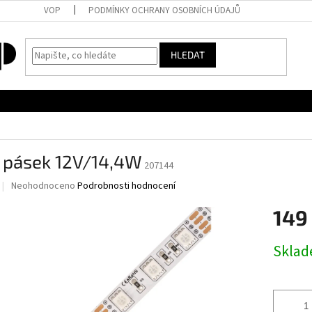
VOP
PODMÍNKY OCHRANY OSOBNÍCH ÚDAJŮ
HLEDAT
 pásek 12V/14,4W
207144
Průměrné
Neohodnoceno
Podrobnosti hodnocení
hodnocení
produktu
149
je
0,0
Měrná
Skla
z
cena:
5
hvězdiček.