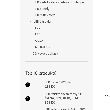
LED svítidla do kazetového stropu
LED panely
LED reflektory
LED žárovky
E27
E14
GU10
MR16/GU5.3
Dárkové poukazy
Top 10 produktů
LED pásek 12V/9,6W
119 Kč
LED reflektor bezrámový s PIR
Popi
čidlem, 20W, 4000K, IP44
379 Kč
LED svítidlo s ovládáním, 48W,