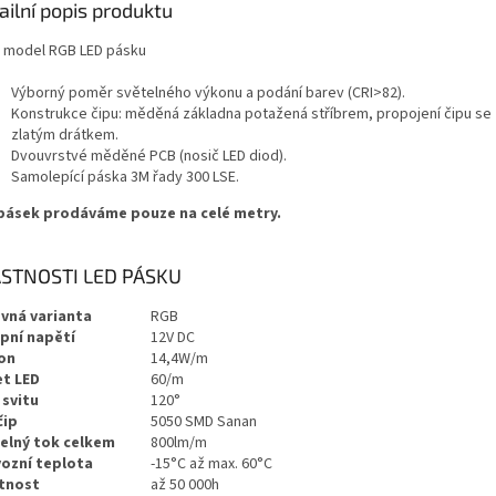
ailní popis produktu
 model RGB LED pásku
Výborný poměr světelného výkonu a podání barev (CRI>82).
Konstrukce čipu: měděná základna potažená stříbrem, propojení čipu se
zlatým drátkem.
Dvouvrstvé měděné PCB (nosič LED diod).
Samolepící páska 3M řady 300 LSE.
pásek prodáváme pouze na celé metry.
STNOSTI LED PÁSKU
vná varianta
RGB
pní napětí
12V DC
on
14,4W/m
t LED
60/m
 svitu
120°
čip
5050 SMD Sanan
elný tok celkem
800lm/m
ozní teplota
-15°C až max. 60°C
tnost
až 50 000h