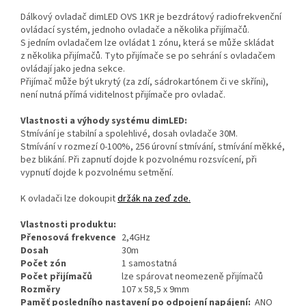
Dálkový ovladač dimLED OVS 1KR je bezdrátový radiofrekvenční
ovládací systém, jednoho ovladače a několika přijímačů.
S jedním ovladačem lze ovládat 1 zónu, která se může skládat
z několika přijímačů. Tyto přijímače se po sehrání s ovladačem
ovládají jako jedna sekce.
Přijímač může být ukrytý (za zdí, sádrokartónem či ve skříni),
není nutná přímá viditelnost přijímače pro ovladač.
Vlastnosti a výhody systému dimLED:
Stmívání je stabilní a spolehlivé, dosah ovladače 30M.
Stmívání v rozmezí 0-100%, 256 úrovní stmívání, stmívání měkké,
bez blikání. Při zapnutí dojde k pozvolnému rozsvícení, při
vypnutí dojde k pozvolnému setmění.
K ovladači lze dokoupit
držák na zeď zde.
Vlastnosti produktu:
Přenosová frekvence
2,4GHz
Dosah
30m
Počet zón
1 samostatná
Počet přijímačů
lze spárovat neomezeně přijímačů
Rozměry
107 x 58,5 x 9mm
Paměť posledního nastavení po odpojení napájení:
ANO