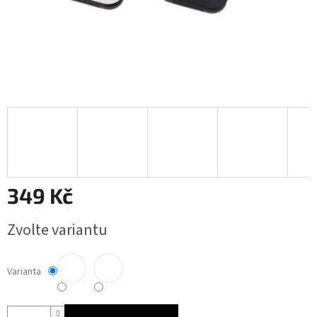
349 Kč
Měrná
Zvolte variantu
cena:
Varianta