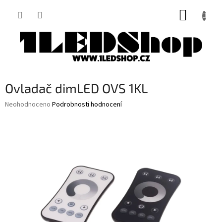
Přejít
NÁKUP
na
obsah
KOŠÍK
Ovladač dimLED OVS 1KL
Průměrné
Neohodnoceno
Podrobnosti hodnocení
hodnocení
produktu
je
0,0
z
5
hvězdiček.