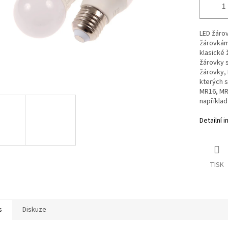
LED žáro
žárovkám
klasické 
žárovky s
žárovky, 
kterých s
MR16, MR1
například
Detailní 
TISK
s
Diskuze