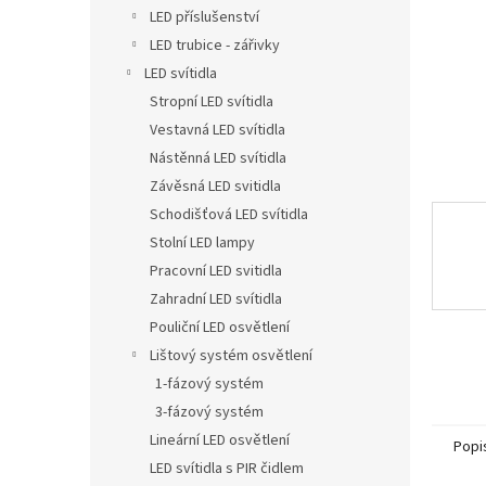
n
LED příslušenství
e
LED trubice - zářivky
l
LED svítidla
Stropní LED svítidla
Vestavná LED svítidla
Nástěnná LED svítidla
Závěsná LED svitidla
Schodišťová LED svítidla
Stolní LED lampy
Pracovní LED svitidla
Zahradní LED svítidla
Pouliční LED osvětlení
Lištový systém osvětlení
1-fázový systém
3-fázový systém
Lineární LED osvětlení
Popi
LED svítidla s PIR čidlem