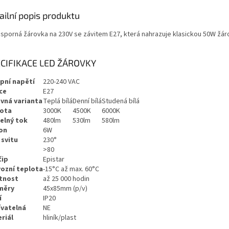
ailní popis produktu
úsporná žárovka na 230V se závitem E27, která nahrazuje klasickou 50W žár
CIFIKACE LED ŽÁROVKY
pní napětí
220-240 VAC
ce
E27
vná varianta
Teplá bílá
Denní bílá
Studená bílá
lota
3000K
4500K
6000K
elný tok
480lm
530lm
580lm
on
6W
 svitu
230°
>80
čip
Epistar
ozní teplota
-15°C až max. 60°C
tnost
až 25 000 hodin
měry
45x85mm (p/v)
í
IP20
vatelná
NE
riál
hliník/plast