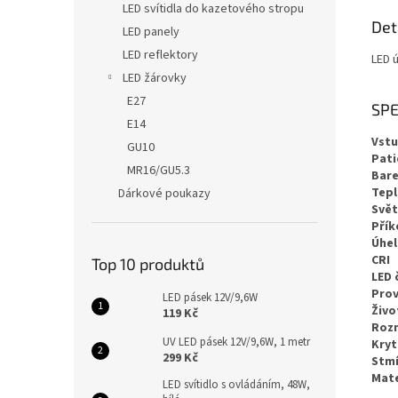
LED svítidla do kazetového stropu
Det
LED panely
LED reflektory
LED 
LED žárovky
E27
SPE
E14
Vstu
GU10
Pati
MR16/GU5.3
Bare
Tep
Dárkové poukazy
Svět
Přík
Úhel
CRI
Top 10 produktů
LED 
Prov
LED pásek 12V/9,6W
Živo
119 Kč
Roz
UV LED pásek 12V/9,6W, 1 metr
Kryt
299 Kč
Stmí
Mate
LED svítidlo s ovládáním, 48W,