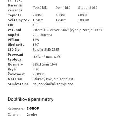
rámečku
Barevná
Teplá bílá
Denní bílá
Studená bílá
varianta
Teplota
2800K
4500K
6000K
Světelný tok
1650lm
1750lm
1800lm
CRI
>80
Vstupní
Externí LED driver 230V* (Výstup zdroje: 39-57
napětí
VDC, 300mA)
Příkon
18W
Úhel svitu
170°
LED čip
Epistar SMD 2835
Provozní
-15°C až max. 60°C
teplota
Rozměry
225x10mm (d/v)
Krytí
IP20
Životnost
25 000h
Materiál
Stříkaný kov, difusor plast
Stmívatelné
Ne, po výměně zdroje ano
Doplňkové parametry
Kategorie
:
E-SHOP
Záruka
:
2 roky