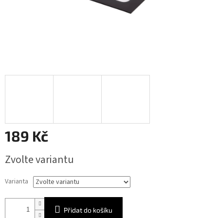
189 Kč
Měrná
Zvolte variantu
cena:
Varianta
Přidat do košíku