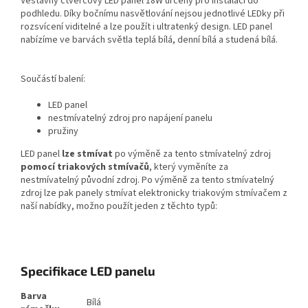
Vestavný čtvercový LED panel 18W určený pro instalaci do
podhledu. Díky bočnímu nasvětlování nejsou jednotlivé LEDky při
rozsvícení viditelné a lze použít i ultratenký design. LED panel
nabízíme ve barvách světla teplá bílá, denní bílá a studená bílá.
Součástí balení:
LED panel
nestmívatelný zdroj pro napájení panelu
pružiny
LED panel
lze stmívat
po výměně za
tento stmívatelný zdroj
pomocí triakových stmívačů
, který vyměníte za
nestmívatelný původní zdroj. Po výměně za tento stmívatelný
zdroj lze pak panely stmívat elektronicky triakovým stmívačem z
naší nabídky, možno použít jeden z těchto typů:
Specifikace LED panelu
Barva
Bílá