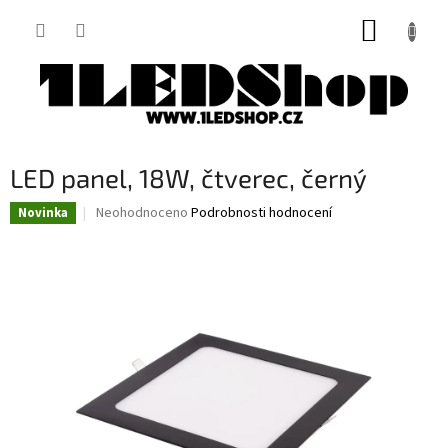
Přejít
NÁKUP
na
obsah
KOŠÍK
LED panel, 18W, čtverec, černý
Průměrné
Neohodnoceno
Podrobnosti hodnocení
Novinka
hodnocení
produktu
je
0,0
z
5
hvězdiček.