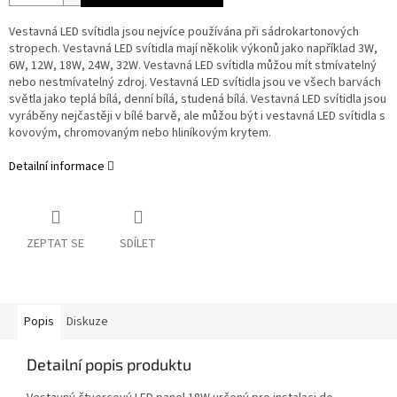
Vestavná LED svítidla jsou nejvíce používána při sádrokartonových
stropech. Vestavná LED svítidla mají několik výkonů jako například 3W,
6W, 12W, 18W, 24W, 32W. Vestavná LED svítidla můžou mít stmívatelný
nebo nestmívatelný zdroj. Vestavná LED svítidla jsou ve všech barvách
světla jako teplá bílá, denní bílá, studená bílá. Vestavná LED svítidla jsou
vyráběny nejčastěji v bílé barvě, ale můžou být i vestavná LED svítidla s
kovovým, chromovaným nebo hliníkovým krytem.
Detailní informace
ZEPTAT SE
SDÍLET
Popis
Diskuze
Detailní popis produktu