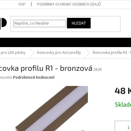
VOP
PODMÍNKY OCHRANY OSOBNÍCH ÚDAJŮ
HLEDAT
y pro LED pásky
Koncovky pro ALU profily
Koncovka profilu R1 -
ovka profilu R1 - bronzová
2826
né
noceno
Podrobnosti hodnocení
ní
48 
u
Měrná
Skla
cena:
ek.