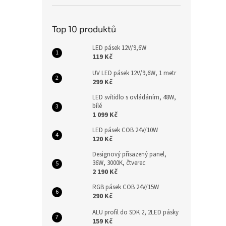
Top 10 produktů
LED pásek 12V/9,6W
119 Kč
UV LED pásek 12V/9,6W, 1 metr
299 Kč
LED svítidlo s ovládáním, 48W,
bílé
1 099 Kč
LED pásek COB 24V/10W
120 Kč
Designový přisazený panel,
36W, 3000K, čtverec
2 190 Kč
RGB pásek COB 24V/15W
290 Kč
ALU profil do SDK 2, 2LED pásky
159 Kč