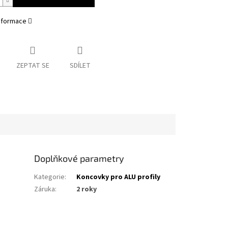
informace
ZEPTAT SE
SDÍLET
Doplňkové parametry
Kategorie
:
Koncovky pro ALU profily
Záruka
:
2 roky