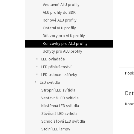
n
Vestavné ALU profily
e
ALU profily do SDK
l
Rohové ALU profily
Ostatní ALU profily
Difuzory pro ALU profily
Koncovky pro ALU profily
Úchyty pro ALU profily
LED ovladače
LED příslušenství
Popi
LED trubice - zářivky
LED svítidla
Stropní LED svítidla
Det
Vestavná LED svítidla
Konc
Nástěnná LED svítidla
Závěsná LED svitidla
Schodišťová LED svítidla
Stolní LED lampy