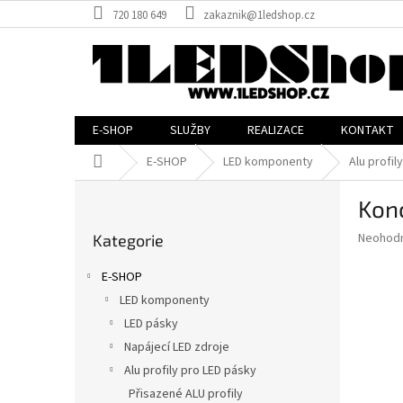
Přejít
720 180 649
zakaznik@1ledshop.cz
na
obsah
E-SHOP
SLUŽBY
REALIZACE
KONTAKT
Domů
E-SHOP
LED komponenty
Alu profil
P
Konc
o
Přeskočit
s
Průměr
Neohod
Kategorie
kategorie
t
hodnoce
r
produkt
E-SHOP
a
je
LED komponenty
0,0
n
z
LED pásky
n
5
í
Napájecí LED zdroje
hvězdič
p
Alu profily pro LED pásky
a
Přisazené ALU profily