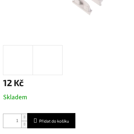
12 Kč
Měrná
Skladem
cena:
Přidat do košíku