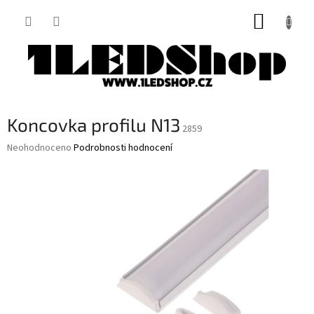
Přejít
NÁKUP
na
obsah
KOŠÍK
Koncovka profilu N13
2859
Průměrné
Neohodnoceno
Podrobnosti hodnocení
hodnocení
produktu
je
0,0
z
5
hvězdiček.