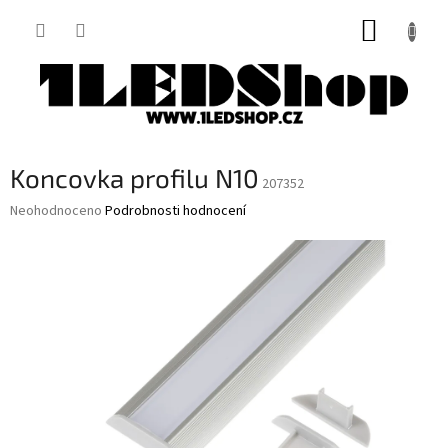
Přejít
NÁKUP
na
obsah
KOŠÍK
Koncovka profilu N10
207352
Průměrné
Neohodnoceno
Podrobnosti hodnocení
hodnocení
produktu
je
0,0
z
5
hvězdiček.