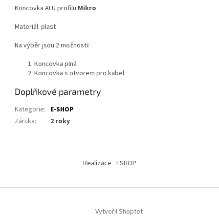
Koncovka ALU profilu
Mikro
.
Materiál: plast
Na výběr jsou 2 možnosti:
Koncovka plná
Koncovka s otvorem pro kabel
Doplňkové parametry
Kategorie
:
E-SHOP
Záruka
:
2 roky
Z
á
Realizace
ESHOP
p
a
t
í
Vytvořil Shoptet