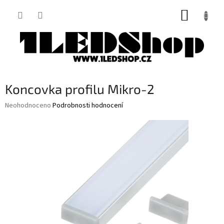
Přejít
NÁKUP
na
obsah
KOŠÍK
Koncovka profilu Mikro-2
Průměrné
Neohodnoceno
Podrobnosti hodnocení
hodnocení
produktu
je
0,0
z
5
hvězdiček.