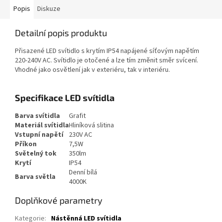
Popis
Diskuze
Detailní popis produktu
Přisazené LED svítidlo s krytím IP54 napájené síťovým napětím
220-240V AC. Svítidlo je otočené a lze tím změnit směr svícení.
Vhodné jako osvětlení jak v exteriéru, tak v interiéru.
Specifikace LED svítidla
Barva svítidla
Grafit
Materiál svítidla
Hliníková slitina
Vstupní napětí
230V AC
Příkon
7,5W
Světelný tok
350lm
Krytí
IP54
Denní bílá
Barva světla
4000K
Doplňkové parametry
Kategorie
:
Nástěnná LED svítidla