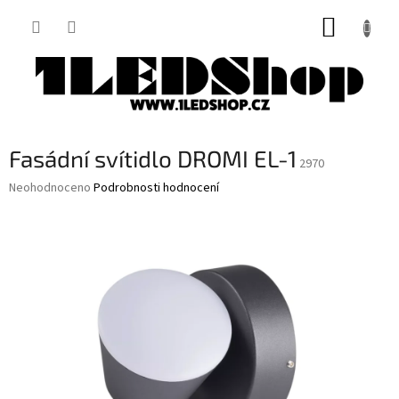
Přejít
NÁKUP
na
obsah
KOŠÍK
Fasádní svítidlo DROMI EL-1
2970
Průměrné
Neohodnoceno
Podrobnosti hodnocení
hodnocení
produktu
je
0,0
z
5
hvězdiček.