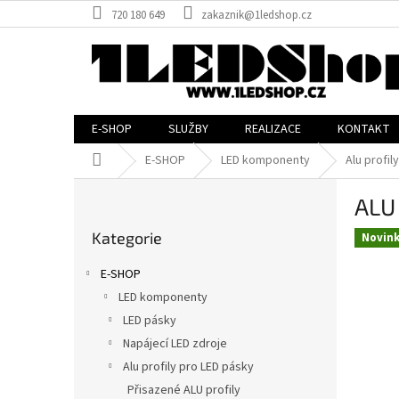
Přejít
720 180 649
zakaznik@1ledshop.cz
na
obsah
E-SHOP
SLUŽBY
REALIZACE
KONTAKT
Domů
E-SHOP
LED komponenty
Alu profil
P
ALU 
o
Přeskočit
s
Kategorie
kategorie
Novin
t
r
E-SHOP
a
LED komponenty
n
LED pásky
n
í
Napájecí LED zdroje
p
Alu profily pro LED pásky
a
Přisazené ALU profily