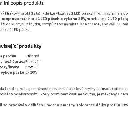
ailní popis produktu
ý hliníkový profil (lišta)
,
kde lze vložit až
2 LED pásky
.
Profil nabízíme s p
ručuje maximálně pro
1 LED pásek o výkonu 24W/m
nebo pro
2 LED pásk
áži do kuchyní, nábytku, stropů nebo na místa, kde chcete, aby váš LED pás
chladič LED pásku.
visející produkty
a profilu
Stříbrná
chová úprava
Eloxování
zory/kryty
Kryt C7
 výkon pásku
2x 20W
a tohoto profilu je možnost nacvaknutí plastové krytky (difusoru) přímo z če
dolného polykarbonátu, který postupem času nežloutne, je měkčený a nep
il se prodává v délkách 1 metr a 2 metry.
Tolerance délky profilu ±1%