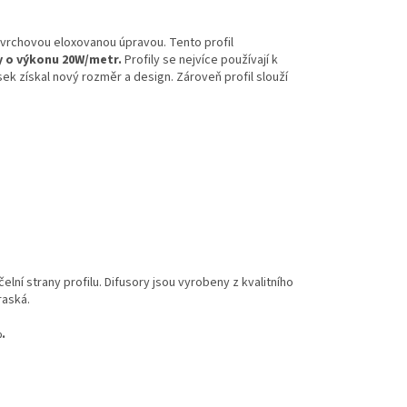
ovrchovou eloxovanou úpravou. Tento profil
y o výkonu 20W/metr.
Profily se nejvíce používají k
ek získal nový rozměr a design. Zároveň profil slouží
lní strany profilu. Difusory jsou vyrobeny z kvalitního
raská.
.