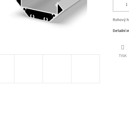
Rohový hl
Detailní 
TISK