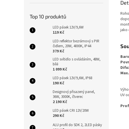
Det
Rohov
Top 10 produktů
dopo
mont
LED pásek 12V/9,6W
jako 
119 Kč
LED reflektor bezrámový s PIR
Sou
čidlem, 20W, 4000K, IP44
379 Kč
Barv
LED svítidlo s ovládáním, 48W,
Povr
bílé
Difu
1 099 Kč
Max.
LED pásek 12V/9,6W, IP68
190 Kč
Výhod
Designový přisazený panel,
UV o
36W, 3000K, čtverec
2 190 Kč
Prof
LED pásek CRI 12V/20W
290 Kč
ALU profil do SDK 2, 2LED pásky