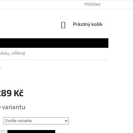
Přihlášení
NÁKUPNÍ
Prázdný košík
KOŠÍK
pásky, stříbrný
ý
289 Kč
e variantu