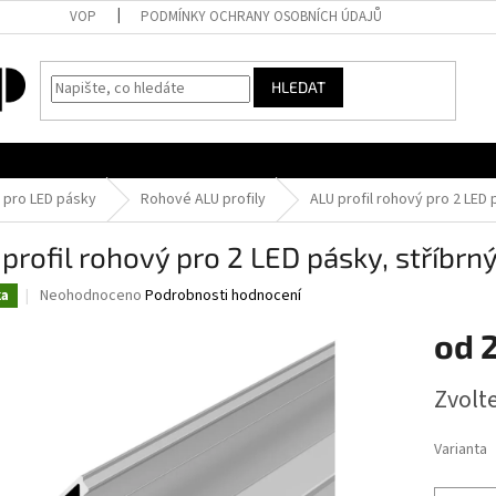
VOP
PODMÍNKY OCHRANY OSOBNÍCH ÚDAJŮ
HLEDAT
y pro LED pásky
Rohové ALU profily
ALU profil rohový pro 2 LED 
profil rohový pro 2 LED pásky, stříbrn
Průměrné
Neohodnoceno
Podrobnosti hodnocení
ka
hodnocení
produktu
od
je
0,0
Měrná
Zvolt
z
cena:
5
hvězdiček.
Varianta