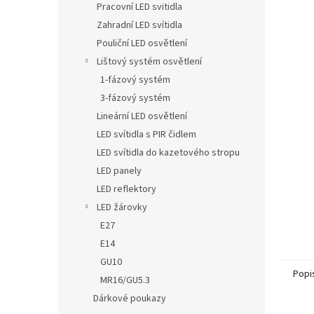
Pracovní LED svitidla
Zahradní LED svítidla
Pouliční LED osvětlení
Lištový systém osvětlení
1-fázový systém
3-fázový systém
Lineární LED osvětlení
LED svítidla s PIR čidlem
LED svítidla do kazetového stropu
LED panely
LED reflektory
LED žárovky
E27
E14
GU10
Popi
MR16/GU5.3
Dárkové poukazy