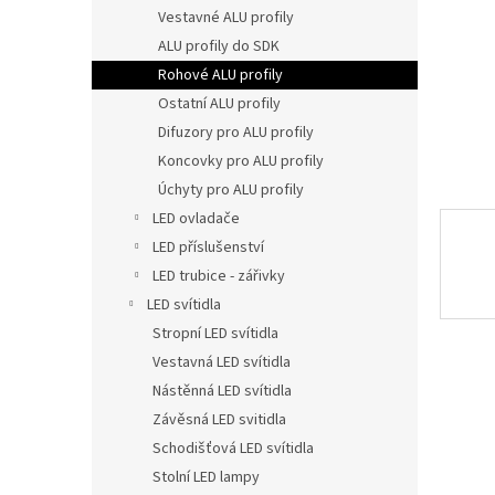
n
Vestavné ALU profily
e
ALU profily do SDK
l
Rohové ALU profily
Ostatní ALU profily
Difuzory pro ALU profily
Koncovky pro ALU profily
Úchyty pro ALU profily
LED ovladače
LED příslušenství
LED trubice - zářivky
LED svítidla
Stropní LED svítidla
Vestavná LED svítidla
Nástěnná LED svítidla
Závěsná LED svitidla
Schodišťová LED svítidla
Stolní LED lampy