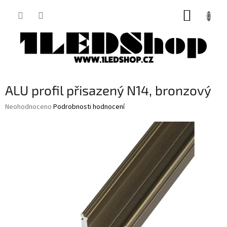
Přejít
NÁKUP
na
obsah
KOŠÍK
ALU profil přisazený N14, bronzový
Průměrné
Neohodnoceno
Podrobnosti hodnocení
hodnocení
produktu
je
0,0
z
5
hvězdiček.