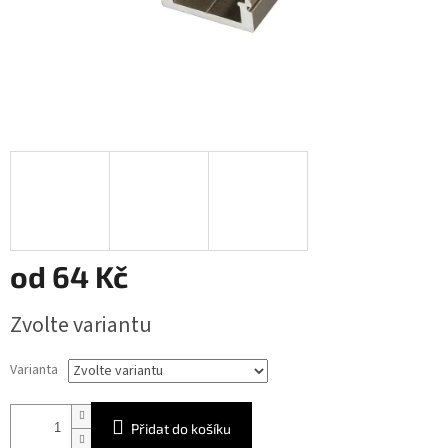
od
64 Kč
Měrná
Zvolte variantu
cena:
Varianta
Přidat do košíku