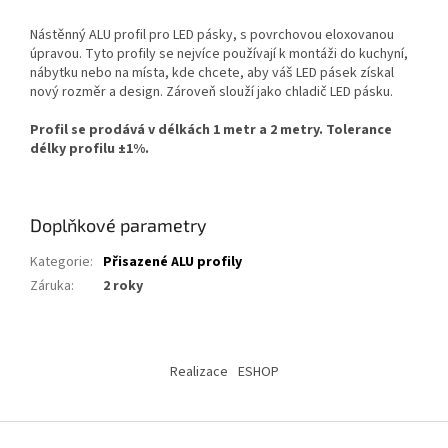
Nástěnný ALU profil pro LED pásky, s povrchovou eloxovanou
úpravou. Tyto profily se nejvíce používají k montáži do kuchyní,
nábytku nebo na místa, kde chcete, aby váš LED pásek získal
nový rozměr a design. Zároveň slouží jako chladič LED pásku.
Profil se prodává v délkách 1 metr a 2 metry.
Tolerance
délky profilu ±1%.
Doplňkové parametry
Kategorie
:
Přisazené ALU profily
Záruka
:
2 roky
Z
á
Realizace
ESHOP
p
a
t