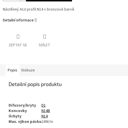
Nástěnný ALU profil N14 v bronzové barvě.
Detailní informace
ZEPTAT SE
SDÍLET
Popis
Diskuze
Detailní popis produktu
Difuzory/kryty
D1
Koncovky
N14B
Úchyty
N14
Max. výkon pásku
24W/m